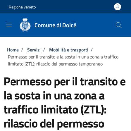
Salta al contenuto principale
Skip to footer content
Regione veneto
Comune di Dolcè
Briciole di pane
Home
/
Servizi
/
Mobilità e trasporti
/
Permesso per il transito e la sosta in una zona a traffico
limitato (ZTL): rilascio del permesso temporaneo
Permesso per il transito e
la sosta in una zona a
traffico limitato (ZTL):
rilascio del permesso