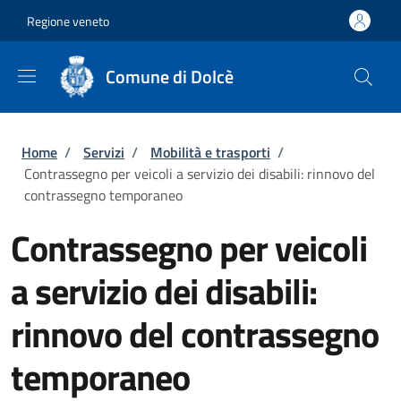
Salta al contenuto principale
Skip to footer content
Regione veneto
Comune di Dolcè
Briciole di pane
Home
/
Servizi
/
Mobilità e trasporti
/
Contrassegno per veicoli a servizio dei disabili: rinnovo del
contrassegno temporaneo
Contrassegno per veicoli
a servizio dei disabili:
rinnovo del contrassegno
temporaneo