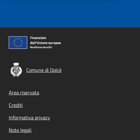
Comune di Dolcè
Footer menu
Area riservata
Crediti
Informativa privacy
Note legali