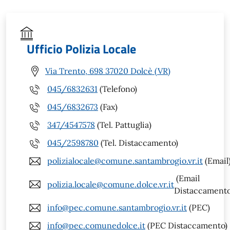
Ufficio Polizia Locale
Via Trento, 698 37020 Dolcè (VR)
045/6832631
(Telefono)
045/6832673
(Fax)
347/4547578
(Tel. Pattuglia)
045/2598780
(Tel. Distaccamento)
polizialocale@comune.santambrogio.vr.it
(Email
(Email
polizia.locale@comune.dolce.vr.it
Distaccamento
info@pec.comune.santambrogio.vr.it
(PEC)
info@pec.comunedolce.it
(PEC Distaccamento)