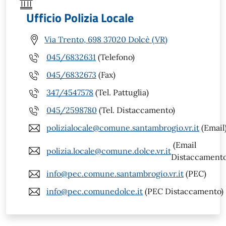
Ufficio Polizia Locale
Via Trento, 698 37020 Dolcè (VR)
045/6832631
(Telefono)
045/6832673
(Fax)
347/4547578
(Tel. Pattuglia)
045/2598780
(Tel. Distaccamento)
polizialocale@comune.santambrogio.vr.it
(Email
(Email
polizia.locale@comune.dolce.vr.it
Distaccamento
info@pec.comune.santambrogio.vr.it
(PEC)
info@pec.comunedolce.it
(PEC Distaccamento)