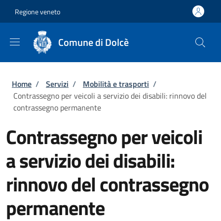
Salta al contenuto principale
Skip to footer content
Regione veneto
Comune di Dolcè
Briciole di pane
Home
/
Servizi
/
Mobilità e trasporti
/
Contrassegno per veicoli a servizio dei disabili: rinnovo del
contrassegno permanente
Contrassegno per veicoli
a servizio dei disabili:
rinnovo del contrassegno
permanente