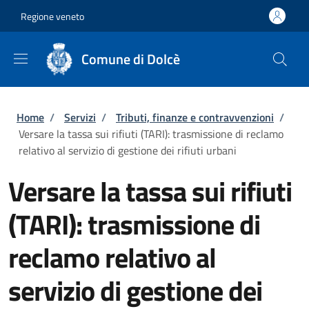
Salta al contenuto principale
Skip to footer content
Regione veneto
Comune di Dolcè
Briciole di pane
Home
/
Servizi
/
Tributi, finanze e contravvenzioni
/
Versare la tassa sui rifiuti (TARI): trasmissione di reclamo
relativo al servizio di gestione dei rifiuti urbani
Versare la tassa sui rifiuti
(TARI): trasmissione di
reclamo relativo al
servizio di gestione dei