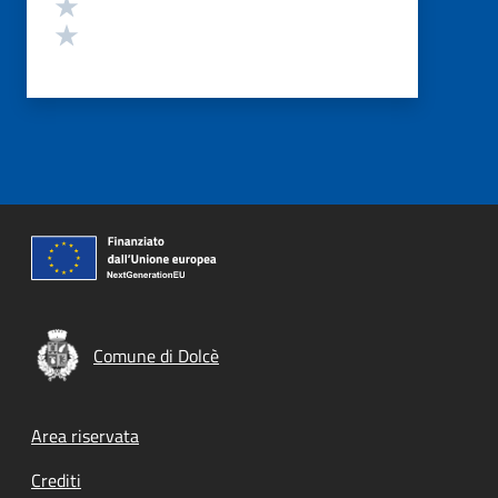
Valuta 2 stelle su 5
Valuta 1 stelle su 5
Comune di Dolcè
Footer menu
Area riservata
Crediti