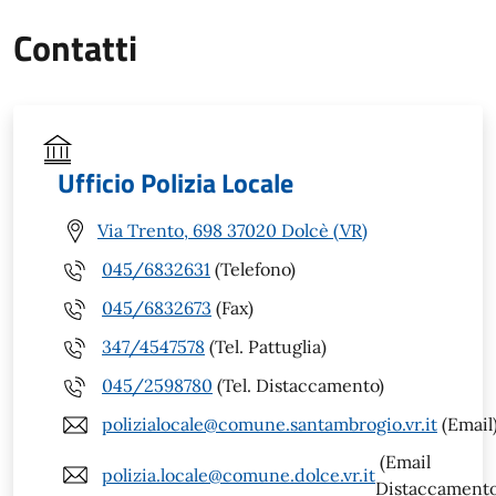
Contatti
Ufficio Polizia Locale
Via Trento, 698 37020 Dolcè (VR)
045/6832631
(Telefono)
045/6832673
(Fax)
347/4547578
(Tel. Pattuglia)
045/2598780
(Tel. Distaccamento)
polizialocale@comune.santambrogio.vr.it
(Email
(Email
polizia.locale@comune.dolce.vr.it
Distaccamento