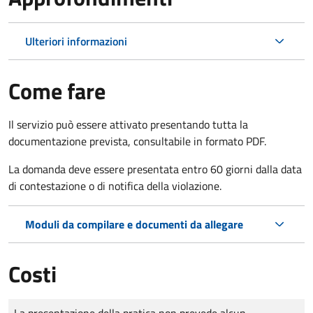
Ulteriori informazioni
Come fare
Il servizio può essere attivato presentando tutta la
documentazione prevista, consultabile in formato PDF.
La domanda deve essere presentata entro 60 giorni dalla data
di contestazione o di notifica della violazione.
Moduli da compilare e documenti da allegare
Costi
Tipo di pagamento
Importo
La presentazione della pratica non prevede alcun