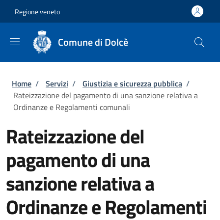
Salta al contenuto principale
Skip to footer content
Regione veneto
Comune di Dolcè
Briciole di pane
Home
/
Servizi
/
Giustizia e sicurezza pubblica
/
Rateizzazione del pagamento di una sanzione relativa a
Ordinanze e Regolamenti comunali
Rateizzazione del
pagamento di una
sanzione relativa a
Ordinanze e Regolamenti