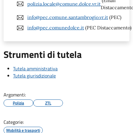
(Email
polizia.locale@comune.dolce.vr.it
Distaccamento
info@pec.comune.santambrogio.vr.it
(PEC)
info@pec.comunedolce.it
(PEC Distaccamento)
Strumenti di tutela
Tutela amministrativa
Tutela giurisdizionale
Argomenti:
Polizia
ZTL
Categorie:
Mobilità e trasporti