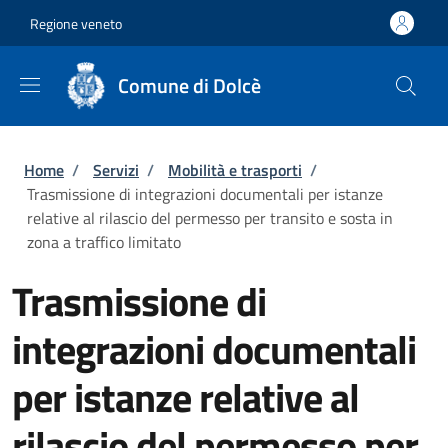
Salta al contenuto principale
Skip to footer content
Regione veneto
Comune di Dolcè
Briciole di pane
Home
/
Servizi
/
Mobilità e trasporti
/
Trasmissione di integrazioni documentali per istanze
relative al rilascio del permesso per transito e sosta in
zona a traffico limitato
Trasmissione di
integrazioni documentali
per istanze relative al
rilascio del permesso per