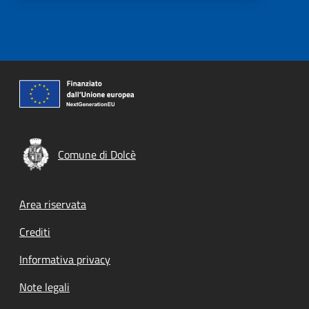
Comune di Dolcè
Footer menu
Area riservata
Crediti
Informativa privacy
Note legali