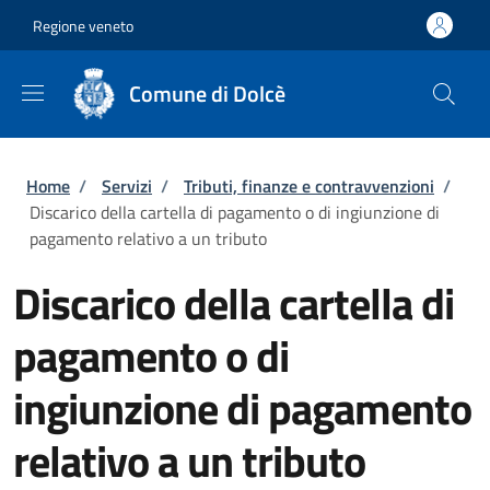
Salta al contenuto principale
Skip to footer content
Regione veneto
Comune di Dolcè
Briciole di pane
Home
/
Servizi
/
Tributi, finanze e contravvenzioni
/
Discarico della cartella di pagamento o di ingiunzione di
pagamento relativo a un tributo
Discarico della cartella di
pagamento o di
ingiunzione di pagamento
relativo a un tributo