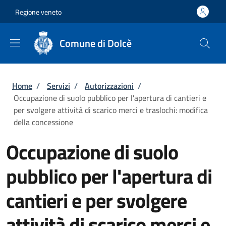
Salta al contenuto principale
Skip to footer content
Regione veneto
Comune di Dolcè
Briciole di pane
Home
/
Servizi
/
Autorizzazioni
/
Occupazione di suolo pubblico per l'apertura di cantieri e
per svolgere attività di scarico merci e traslochi: modifica
della concessione
Occupazione di suolo
pubblico per l'apertura di
cantieri e per svolgere
attività di scarico merci e