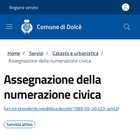
Salta al contenuto principale
Skip to footer content
Regione veneto
Comune di Dolcè
Briciole di pane
Home
/
Servizi
/
Catasto e urbanistica
/
Assegnazione della numerazione civica
Assegnazione della
numerazione civica
(
urn:nir:presidente.repubblica:decreto:1989-05-30;223~art43
)
Servizio attivo