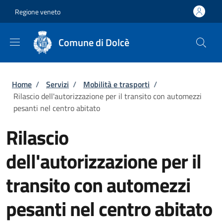
Salta al contenuto principale
Skip to footer content
Regione veneto
Comune di Dolcè
Briciole di pane
Home
/
Servizi
/
Mobilità e trasporti
/
Rilascio dell'autorizzazione per il transito con automezzi
pesanti nel centro abitato
Rilascio
dell'autorizzazione per il
transito con automezzi
pesanti nel centro abitato