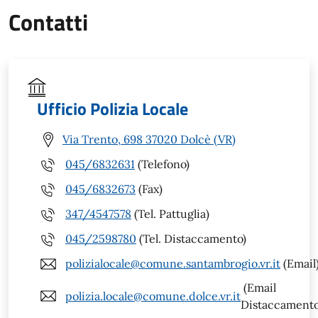
Contatti
Ufficio Polizia Locale
Via Trento, 698 37020 Dolcè (VR)
045/6832631
(Telefono)
045/6832673
(Fax)
347/4547578
(Tel. Pattuglia)
045/2598780
(Tel. Distaccamento)
polizialocale@comune.santambrogio.vr.it
(Email
(Email
polizia.locale@comune.dolce.vr.it
Distaccamento