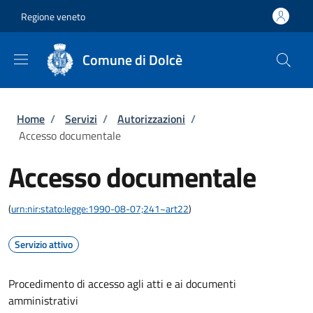
Salta al contenuto principale
Skip to footer content
Regione veneto
Comune di Dolcè
Briciole di pane
Home
/
Servizi
/
Autorizzazioni
/
Accesso documentale
Accesso documentale
(
urn:nir:stato:legge:1990-08-07;241~art22
)
Servizio attivo
Procedimento di accesso agli atti e ai documenti
amministrativi