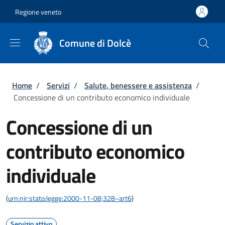
Salta al contenuto principale
Skip to footer content
Regione veneto
Comune di Dolcè
Briciole di pane
Home
/
Servizi
/
Salute, benessere e assistenza
/
Concessione di un contributo economico individuale
Concessione di un
contributo economico
individuale
(
urn:nir:stato:legge:2000-11-08;328~art6
)
Servizio attivo