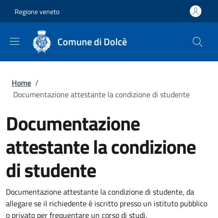
Salta al contenuto principale
Skip to footer content
Regione veneto
Comune di Dolcè
Briciole di pane
Home
/
Documentazione attestante la condizione di studente
Documentazione
attestante la condizione
di studente
Documentazione attestante la condizione di studente, da
allegare se il richiedente è iscritto presso un istituto pubblico
o privato per frequentare un corso di studi.